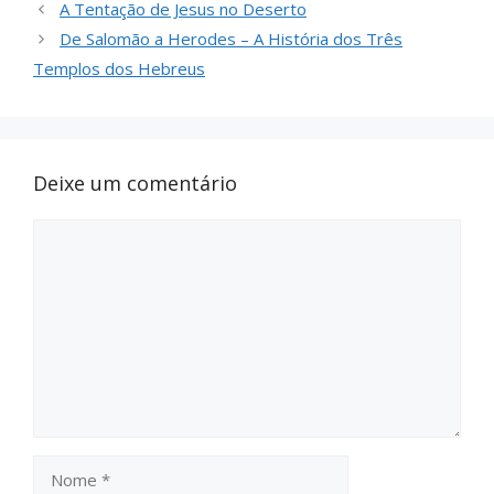
s
gr
b
l
e
A Tentação de Jesus no Deserto
A
a
o
De Salomão a Herodes – A História dos Três
Templos dos Hebreus
p
m
o
p
k
Deixe um comentário