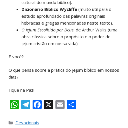
cultural do mundo bíblico).
Dicionário Bíblico Wycliffe
(muito útil para o
estudo aprofundado das palavras originais
hebraicas e gregas mencionadas neste texto).
O Jejum Escolhido por Deus
, de Arthur Wallis (uma
obra clássica sobre o propósito e o poder do
jejum cristão em nossa vida).
E você?
O que pensa sobre a prática do jejum bíblico em nossos
dias?
Fique na Paz!
W
T
F
X
E
S
h
el
ac
m
h
at
e
e
ai
ar
Devocionais