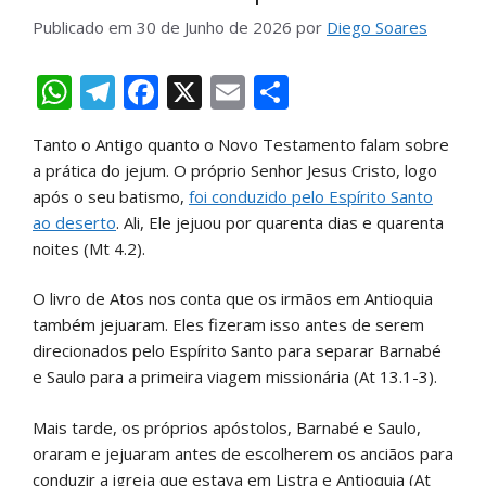
Publicado em
30 de Junho de 2026
por
Diego Soares
W
T
F
X
E
S
h
el
ac
m
h
Tanto o Antigo quanto o Novo Testamento falam sobre
at
e
e
ai
ar
a prática do jejum. O próprio Senhor Jesus Cristo, logo
s
gr
b
l
e
após o seu batismo,
foi conduzido pelo Espírito Santo
A
a
o
ao deserto
. Ali, Ele jejuou por quarenta dias e quarenta
noites (Mt 4.2).
p
m
o
p
k
O livro de Atos nos conta que os irmãos em Antioquia
também jejuaram. Eles fizeram isso antes de serem
direcionados pelo Espírito Santo para separar Barnabé
e Saulo para a primeira viagem missionária (At 13.1-3).
Mais tarde, os próprios apóstolos, Barnabé e Saulo,
oraram e jejuaram antes de escolherem os anciãos para
conduzir a igreja que estava em Listra e Antioquia (At