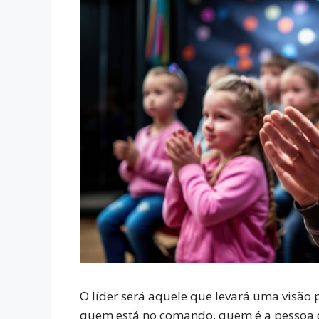
O líder será aquele que levará uma visão 
quem está no comando, quem é a pessoa d