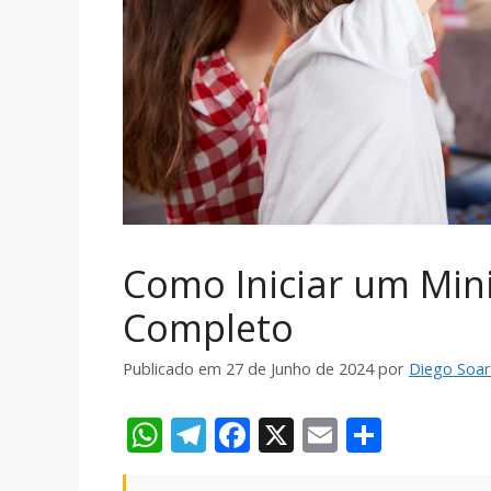
Como Iniciar um Minis
Completo
Publicado em
27 de Junho de 2024
por
Diego Soar
W
T
F
X
E
S
h
el
ac
m
h