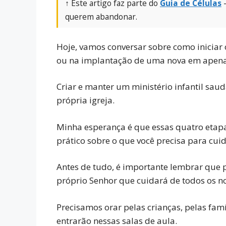
at
e
e
ai
ar
↑ Este artigo faz parte do
Guia de Células
—
querem abandonar.
s
gr
b
l
e
A
a
o
Hoje, vamos conversar sobre como iniciar o
p
m
o
ou na implantação de uma nova em apena
p
k
Criar e manter um ministério infantil sau
própria igreja.
Minha esperança é que essas quatro etap
prático sobre o que você precisa para cuid
Antes de tudo, é importante lembrar que p
próprio Senhor que cuidará de todos os n
Precisamos orar pelas crianças, pelas famí
entrarão nessas salas de aula.