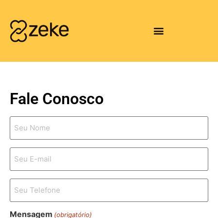
Fale Conosco
Nome
Completo
(obrigatório)
Seu
e-
mail
(obrigatório)
Telefone
(obrigatório)
Mensagem
(obrigatório)