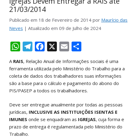
Igrejas Devem Entregar a RAIS até
21/03/2014
Publicado em
18 de Fevereiro de 2014
por
Maurício das
Neves
| Atualizado em
09 de Julho de 2024
W
T
F
X
E
S
h
el
ac
m
h
A
RAIS
, Relação Anual de Informações sociais é uma
at
e
e
ai
ar
ferramenta utilizada pelo Ministério do Trabalho para a
s
gr
b
l
e
coleta de dados dos trabalhadores suas informações
A
a
o
são a base para o cálculo e pagamento do abono do
PIS/PASEP a todos os trabalhadores.
p
m
o
p
k
Deve ser entregue anualmente por todas as pessoas
jurídicas,
INCLUSIVE AS INSTITUIÇÕES ISENTAS E
IMUNES
onde se enquadram as
IGREJAS
, cuja forma e
prazo de entrega é regulamentada pelo Ministério do
Trabalho.