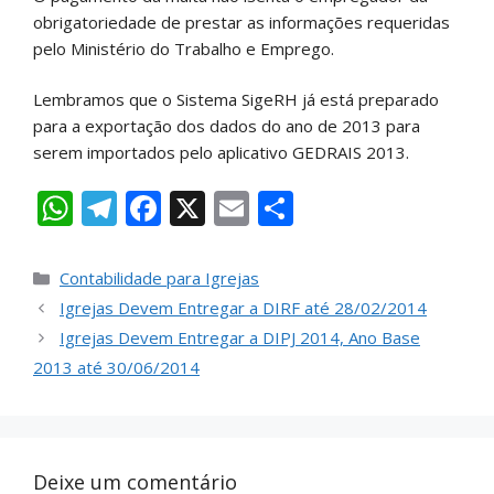
obrigatoriedade de prestar as informações requeridas
pelo Ministério do Trabalho e Emprego.
Lembramos que o Sistema SigeRH já está preparado
para a exportação dos dados do ano de 2013 para
serem importados pelo aplicativo GEDRAIS 2013.
W
T
F
X
E
S
h
el
ac
m
h
at
e
e
ai
ar
Contabilidade para Igrejas
s
gr
b
l
e
Igrejas Devem Entregar a DIRF até 28/02/2014
A
a
o
Igrejas Devem Entregar a DIPJ 2014, Ano Base
2013 até 30/06/2014
p
m
o
p
k
Deixe um comentário