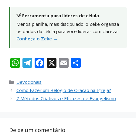
💡 Ferramenta para líderes de célula
Menos planilha, mais discipulado: o Zeke organiza
os dados da célula para você liderar com clareza.
Conheça o Zeke →
W
T
F
X
E
S
h
el
ac
m
h
at
e
e
ai
ar
Devocionais
s
gr
b
l
e
Como Fazer um Relógio de Oração na Igreja?
A
a
o
7 Métodos Criativos e Eficazes de Evangelismo
p
m
o
p
k
Deixe um comentário