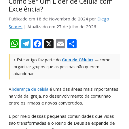
Como Ser Um Líder de Célula com
Excelência?
Publicado em
18 de Novembro de 2024
por
Diego
Soares
| Atualizado em
27 de Julho de 2026
W
T
F
X
E
S
h
el
ac
m
h
at
e
e
ai
ar
↑ Este artigo faz parte do
Guia de Células
— como
organizar grupos que as pessoas não querem
s
gr
b
l
e
abandonar.
A
a
o
p
m
o
A
liderança de célula
é uma das áreas mais importantes
p
k
na vida da igreja, no desenvolvimento da comunhão
entre os irmãos e novos convertidos.
É por meio dessas pequenas comunidades que vidas
são transformadas e o Reino de Deus se expande de