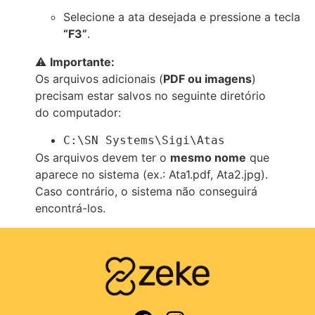
Selecione a ata desejada e pressione a tecla
“F3”
.
⚠️
Importante:
Os arquivos adicionais (
PDF ou imagens
)
precisam estar salvos no seguinte diretório
do computador:
C:\SN Systems\Sigi\Atas
Os arquivos devem ter o
mesmo nome
que
aparece no sistema (ex.: Ata1.pdf, Ata2.jpg).
Caso contrário, o sistema não conseguirá
encontrá-los.