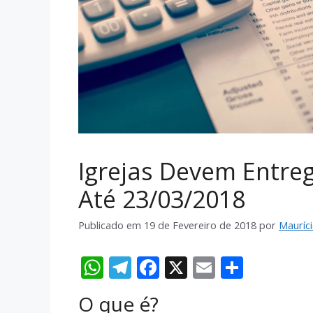
Igrejas Devem Entre
Até 23/03/2018
Publicado em
19 de Fevereiro de 2018
por
Mauríc
W
T
F
X
E
S
h
el
ac
m
h
O que é?
at
e
e
ai
ar