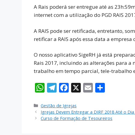
A Rais poderá ser entregue até as 23h:59
internet com a utilização do PGD RAIS 201
A RAIS pode ser retificada, entretanto, so
retificar a RAIS após essa data a empresa o
O nosso aplicativo SigeRH já está prepara
Rais 2017, incluindo as alterações para a n
trabalho em tempo parcial, tele-trabalho 
W
T
F
X
E
S
h
el
ac
m
h
at
e
e
ai
ar
Gestão de Igrejas
Igrejas Devem Entregar a DIRF 2018 Até o Dia
s
gr
b
l
e
Curso de Formação de Tesoureiros
A
a
o