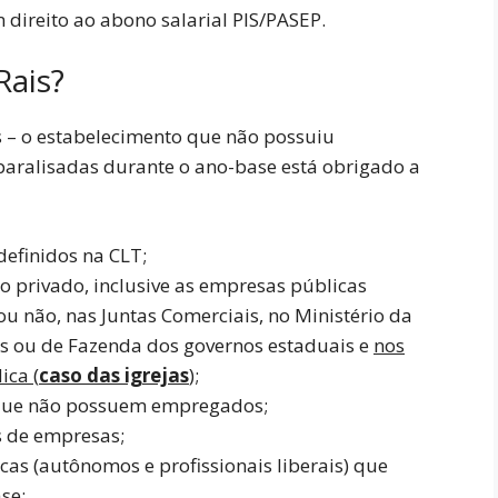
 direito ao abono salarial PIS/PASEP.
Rais?
 – o estabelecimento que não possuiu
aralisadas durante o ano-base está obrigado a
efinidos na CLT;
to privado, inclusive as empresas públicas
ou não, nas Juntas Comerciais, no Ministério da
as ou de Fazenda dos governos estaduais e
nos
ica (
caso das igrejas
);
s que não possuem empregados;
os de empresas;
as (autônomos e profissionais liberais) que
se;