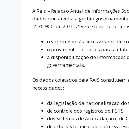
s
gr
b
l
e
A Rais – Relação Anual de Informações Soc
A
a
o
dados que auxilia a gestão governamental 
p
m
o
nº 76.900, de 23/12/1975 e tem por objetiv
p
k
o suprimento às necessidades de con
o provimento de dados para a elabor
a disponibilização de informações 
governamentais.
Os dados coletados pela RAIS constituem
necessidades:
da legislação da nacionalização do 
de controle dos registros do FGTS;
dos Sistemas de Arrecadação e de Co
de estudos técnicos de natureza esta